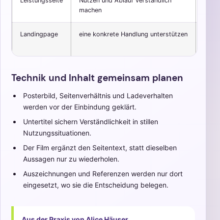
Leistungsseite
Nutzen und Ablauf verständlich
Erklä
machen
Landingpage
eine konkrete Handlung unterstützen
fokus
Bots
Technik und Inhalt gemeinsam planen
Posterbild, Seitenverhältnis und Ladeverhalten
werden vor der Einbindung geklärt.
Untertitel sichern Verständlichkeit in stillen
Nutzungssituationen.
Der Film ergänzt den Seitentext, statt dieselben
Aussagen nur zu wiederholen.
Auszeichnungen und Referenzen werden nur dort
eingesetzt, wo sie die Entscheidung belegen.
Aus der Praxis von Alice Häuser