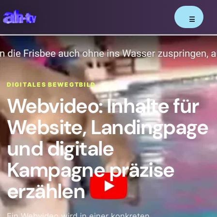
☰
DIGITALES BEWEGTBILD
Webvideo: Inhalte für
Website, Landingpage
und digitale
Kampagne präzise
erzählen
Ein Webvideo wird in einer konkreten